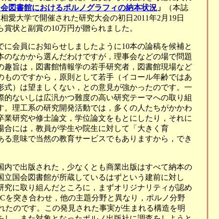
国会図書館におけるポルノグラフィの納本状況
」
（本誌
し，相愛大学で開催された研究大会の初日2011年2月19日
賞状と副賞の10万円が贈られました。
に会員にお知らせしましたように10本の論稿を候補と
9本のなかから選んだわけですが，理事会などの場で問題
の趣旨は，図書館情報学の若手研究者，図書館現場など
のものですから，原則として若手（イコール年齢ではあ
形式）は望ましくない，との意見が強かったのです。一
際的ないしは広汎かつ難度の高い研究テーマへの取り組
す。理工系の研究開発活動では，多くの人たちがかかわ
卒業研究や修士論文，学位論文をもとにしたり，それに
場合には，教員が学生や院生に対して「大きく育
ある意味で当然の教育サービスでもありますから，でき
国内で出版された，少なくとも商業出版はすべて納本の
国立国会図書館が所蔵しているはずという建前に対し
研究に取り組んだところに，まずオリジナリティが認め
PACを突き合わせ，他の主題分野と異なり，ポルノ分野
見されたのです。この発見された事実が生まれる構造を明
をし，また対象となったポルノ出版社に調査をしようと