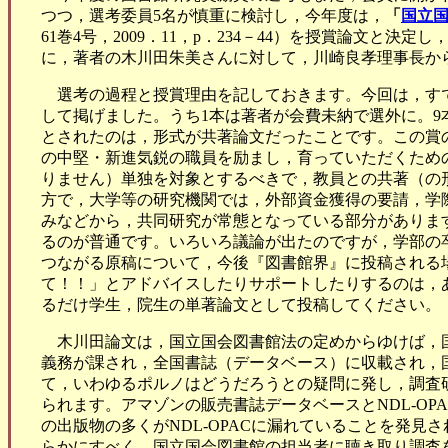
つつ，選考委員5名が慎重に検討し，今年度は，
「
国立
61巻4号，2009．11，p．234－44）を授賞論文と決定
に，著者の木川田朱美さんに対して，川崎良孝理事長から
選考の過程と授賞理由を記しておきます。今回は，すで
して掲げました。うち1本は著者が会費未納で選外に。
とされたのは，形式が共著論文だったことです。この賞
の中堅・新進気鋭の職員を励まし，育っていただくため
りません）単独を対象とするべきで，教員との共著（の
方で，大学等の研究機関では，外部資金獲得の要請，学
みなどから，共同研究が常態となっている部分がありま
るのが普通です。いろいろ議論が出たのですが，学部の
つながる原稿について，今後『図書館界』に投稿される
て！！」とアドバイスしたりサポートしたりするのは，
るだけ学生，院生の単著論文として投稿してください。
木川田論文は，国立国会図書館法の定めからゆけば，
義務が課され，全国書誌（データベース）に収載され，
て，いわゆるポルノはどうだろうとの疑問に発し，調査
られます。アマゾンの販売書誌データベースとNDL‐O
の出版物の多くがNDL‐OPACに漏れていることを発
らかにすべく，国立国会図書館の担当者に聴き取り調査