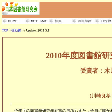
TOP
>
奨励賞
> / Update: 2011.5.1
2010年度図書館
受賞者：木
（川崎良孝
今年度の図書館研究奨励賞の選考もまた，会員に開か