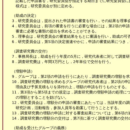
　記載した申請書を，研究委員会が指定する期日までに研究委員会に
　様式は，研究委員会が別に定める。

（助成の決定）

3．研究委員会は，提出された申請書の審査を行い，その結果を理事会
4．研究委員会は，前項の審査を行うに必要な場合には，第2項の申請
　審査に必要な書類の提出を求めることができる。

5．理事会は，研究委員会の審査結果をもとに審議を行い，助成の可否
6．研究委員会は，第5項の決定後速やかに，申請の審査結果につき，
（調査研究費の交付）

7．事務局長は，助成を行う年度の5月に，研究代表者に対して調査研
8．調査研究費は，年間3万円とし，2年単位で交付を行う。

（増額申請）

9．グループは，第2項の申請を行うにあたり，調査研究費の増額を求
10．調査研究費の増額を求めるグループの研究代表者は，第2項の申
　理由及び予算見積もりを添付の上，増額の申請を行うものとする。

11．第3項から第5項までの規定は，調査研究費の増額申請の処理に
　の増額とすることを妨げない。

12．研究委員会は，増額分の申請の審査にあたっては，当該年度の調
　研究計画，活動報告，参加人員等を勘案して行うこととする。

13．調査研究費の増額の申請に対する審査結果については，第6項の
14．調査研究費の増額分の交付は，第7項に基づく調査研究費の交付
（助成を受けたグループの義務）
