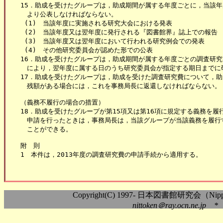
15．助成を受けたグループは，助成期間が属する年度ごとに，当該年
　より公表しなければならない。

 (1)　当該年度に実施される研究大会における発表

 (2)　当該年度又は翌年度に発行される『図書館界』誌上での報告

 (3)　当該年度又は翌年度において行われる研究例会での発表

 (4)　その他研究委員会が認めた形での公表

16．助成を受けたグループは，助成期間が属する年度ごとの調査研究
　により，翌年度に属する日のうち研究委員会が指定する期日までに
17．助成を受けたグループは，助成を受けた調査研究費について，助
　残額がある場合には，これを事務局長に返還しなければならない。

（義務不履行の場合の措置）

18．助成を受けたグループが第15項又は第16項に規定する義務を履
　申請を行ったときは，事務局長は，当該グループが当該義務を履行
　ことができる。

附　則

Copyright(C) 1997- 日本図書館研究会（Nippon As
nittoken＠ray.ocn.ne