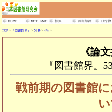
TOP
>
『図書館界』
>
53巻
>
4号
>
《論文
『図書館界』53巻4
戦前期の図書館に
い