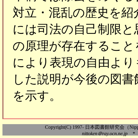
対立・混乱の歴史を紹
には司法の自己制限と
の原理が存在すること
により表現の自由より
した説明が今後の図書
を示す。
Copyright(C) 1997- 日本図書館研究会（Nippon As
nittoken＠ray.ocn.ne