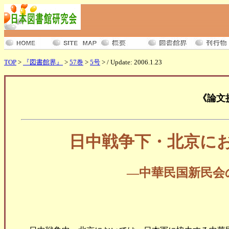
TOP
>
『図書館界』
>
57巻
>
5号
> / Update: 2006.1.23
《論文
日中戦争下・北京に
―中華民国新民会