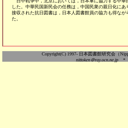
日中戦争中，北京においては，日本軍に協力する中華
した。中華民国新民会の任務は，中国民衆の親日化にあ
接収された抗日図書は，日本人図書館員の協力も得なが
た。
Copyright(C) 1997- 日本図書館研究会（Nippon As
nittoken＠ray.ocn.ne