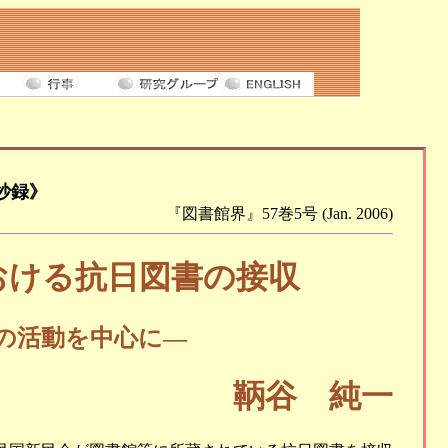
抄録》
『図書館界』57巻5号 (Jan. 2006)
おける抗日図書の接収
の活動を中心に―
鞆谷 純一