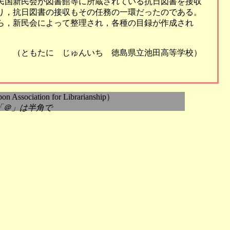
民国新民会が図書館等に所蔵されている抗日図書を接収
り，抗日図書の接収もその任務の一環だったのである。
ら，新民会によって整理され，各種の目録が作成され
（ともたに じゅんいち 徳島県立池田高等学校）
sociation for Librarianship）
.jp *「＠」は半角で