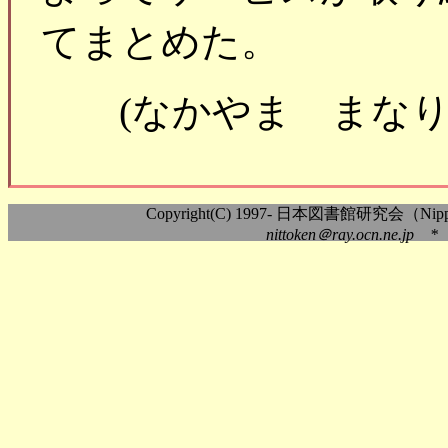
てまとめた。
(なかやま まな
Copyright(C) 1997- 日本図書館研究会（Nippon As
nittoken＠ray.ocn.ne