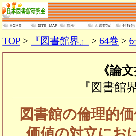
TOP
>
『図書館界』
>
64巻
>
《論文
『図書館界』6
図書館の倫理的価
価値の対立にお