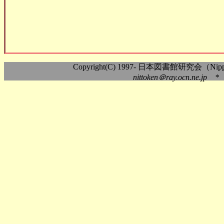
Copyright(C) 1997- 日本図書館研究会（Nippon As
nittoken＠ray.ocn.ne