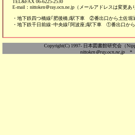
TEL&FAX 06-6225-2530
E-mail：nittoken＠ray.ocn.ne.jp（メールアドレスは変
・地下鉄四つ橋線｢肥後橋｣駅下車 ②番出口から土佐堀
・地下鉄千日前線･中央線｢阿波座｣駅下車 ①番出口から
Copyright(C) 1997- 日本図書館研究会（Nippon As
nittoken＠ray.ocn.ne