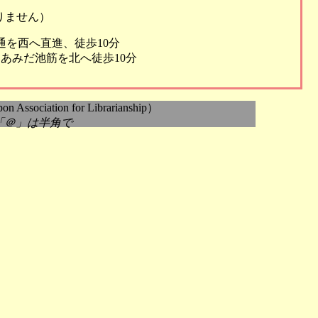
更ありません）
通を西へ直進、徒歩10分
あみだ池筋を北へ徒歩10分
sociation for Librarianship）
.jp *「＠」は半角で