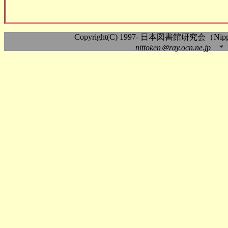
Copyright(C) 1997- 日本図書館研究会（Nippon As
nittoken＠ray.ocn.ne