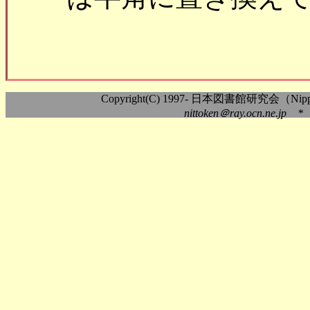
Copyright(C) 1997- 日本図書館研究会（Nippon As
nittoken＠ray.ocn.ne