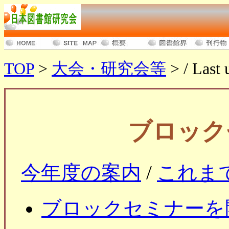
TOP
>
大会・研究会等
> / Last 
ブロック
今年度の案内
/
これま
ブロックセミナーを