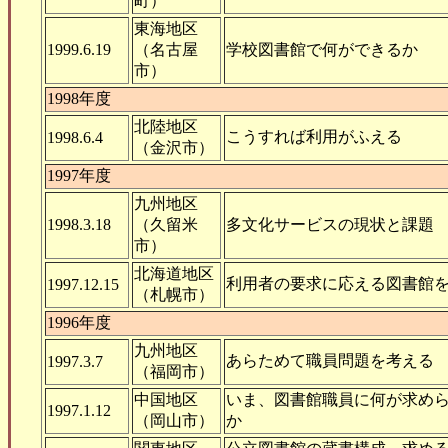
町）
東海地区
1999.6.19
（名古屋
学校図書館で何ができるか
市）
1998年度
北陸地区
こうすれば利用がふえる
1998.6.4
（金沢市）
1997年度
九州地区
1998.3.18
（久留米
多文化サービスの現状と課題
市）
北海道地区
利用者の要求に応える図書館
1997.12.15
（札幌市）
1996年度
九州地区
あらためて職員問題を考える
1997.3.7
（福岡市）
中国地区
いま、図書館職員に何が求め
1997.1.12
（岡山市）
か