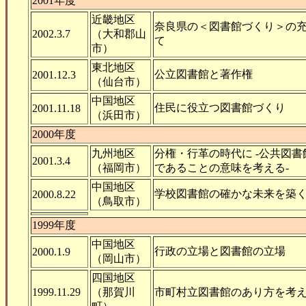
2001年度
近畿地区
奈良県の＜図書館づくり＞の
2002.3.7
（大和郡山
て
市）
東北地区
公立図書館と著作権
2001.12.3
（仙台市）
中国地区
住民に役立つ図書館づくり
2001.11.18
（浜田市）
2000年度
九州地区
分権・行革の時代に -公共図書
2001.3.4
（福岡市）
であることの意味を考える-
中国地区
学校図書館の確かな未来を築
2000.8.22
（鳥取市）
1999年度
中国地区
行政の立場と図書館の立場
2000.1.9
（岡山市）
四国地区
1999.11.29
（那賀川
市町村立図書館のあり方を考