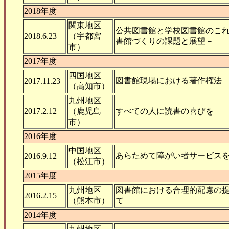
2018年度
関東地区
公共図書館と学校図書館のこ
2018.6.23
（宇都宮
書館づくりの課題と展望－
市）
2017年度
四国地区
図書館現場における著作権法
2017.11.23
（高知市）
九州地区
2017.2.12
（鹿児島
すべての人に読書の喜びを
市）
2016年度
中国地区
あらためて障がい者サービス
2016.9.12
（松江市）
2015年度
九州地区
図書館における合理的配慮の
2016.2.15
（熊本市）
て
2014年度