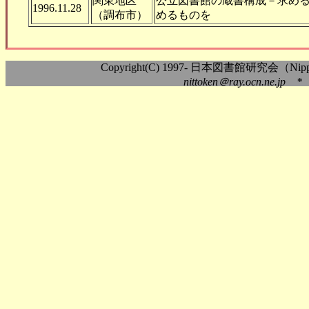
関東地区
公立図書館の蔵書構成－求め
1996.11.28
（調布市）
めるものを
Copyright(C) 1997- 日本図書館研究会（Nippon As
nittoken＠ray.ocn.ne