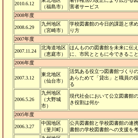
東北地区
著作権法の改正により広がる
2010.6.12
（福島市）
害者サービス
2008年度
九州地区
学校図書館の今日的課題と求
2008.6.29
（宮崎市）
り方
2007年度
北海道地区
ほんものの図書館を未来に伝
2007.11.24
（恵庭市）
に、市民とともに今できるこ
2006年度
活気ある役立つ図書館づくり
東北地区
2007.3.12
あらためて「貸出」と職員の
（仙台市）
る
九州地区
現代社会において公立図書館
2006.5.26
（大野城
き役割は何か
市）
2005年度
中国地区
公共図書館と学校図書館の連
2006.3.27
（斐川町）
書館の学校図書館への支援を