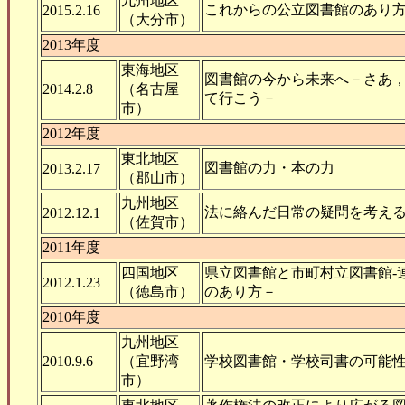
九州地区
これからの公立図書館のあり
2015.2.16
（大分市）
2013年度
東海地区
図書館の今から未来へ－さあ
2014.2.8
（名古屋
て行こう－
市）
2012年度
東北地区
図書館の力・本の力
2013.2.17
（郡山市）
九州地区
法に絡んだ日常の疑問を考え
2012.12.1
（佐賀市）
2011年度
四国地区
県立図書館と市町村立図書館-
2012.1.23
（徳島市）
のあり方－
2010年度
九州地区
2010.9.6
（宜野湾
学校図書館・学校司書の可能
市）