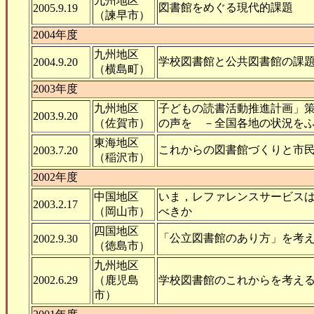
九州地区
図書館をめぐる現代的課題
2005.9.19
（諫早市）
2004年度
九州地区
学校図書館と公共図書館の課
2004.9.20
（横島町）
2003年度
九州地区
子どもの読書活動推進計画」
2003.9.20
（佐賀市）
の声を －全国各地の状況を
東海地区
これからの図書館づくりと市
2003.7.20
（稲沢市）
2002年度
中国地区
いま，レファレンスサービス
2003.2.17
（岡山市）
べきか
四国地区
「公立図書館のあり方」を考
2002.9.30
（徳島市）
九州地区
2002.6.29
（鹿児島
学校図書館のこれからを考え
市）