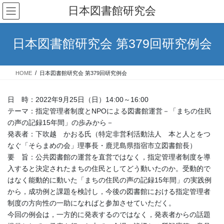
コ
ナ
日本図書館研究会
ン
ビ
テ
ゲ
ン
ー
日本図書館研究会 第379回研究例会
ツ
シ
へ
ョ
ス
ン
HOME
日本図書館研究会 第379回研究例会
キ
に
ッ
移
プ
動
日 時：2022年9月25日（日）14:00～16:00
テーマ：指定管理者制度とNPOによる図書館運営－「まちの住民
の声の記録15年間」の歩みから－
発表者：下吹越 かおる氏（特定非営利活動法人 本と人とをつ
なぐ「そらまめの会」理事長・鹿児島県指宿市立図書館長）
要 旨：公共図書館の運営を直営ではなく，指定管理者制度を導
入すると決定されたまちの住民としてどう動いたのか。受動的で
はなく能動的に動いた「まちの住民の声の記録15年間」の実践例
から，成功例と課題を検討し，今後の図書館における指定管理者
制度の方向性の一助になればと参加させていただく。
今回の例会は，一方的に発表するのではなく，発表者からの話題