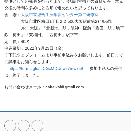
提供としての発表を行った上で，会場の皆様との質疑応答・意見
交換の時間を多めにとる形で進めたいと思っております。
会 場：
大阪市立総合生涯学習センター第二研修室
大阪市北区梅田1丁目2-2-500大阪駅前第2ビル5階
JR「大阪」「北新地」駅，阪神・阪急「梅田」駅，地下
鉄「梅田」「東梅田」「西梅田」駅下車
定 員：40名
申込締切：2022年9月23日（金）
※下記ウェブフォームより事前申込みをお願いします。前日まで
に詳細をお知らせします。
https://forms.gle/iuCGcMDUqwz7mw7s9
→ 参加申込みの受付
は、終了しました。
お問い合わせメール：nalreikai＠gmail.com