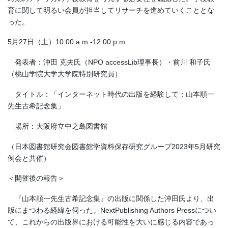
育に関して明るい会員が担当してリサーチを進めていくこととな
った。
5月27日（土）10:00 a.m.-12:00 p.m.
発表者：沖田 克夫氏（NPO accessLib理事長）・前川 和子氏
（桃山学院大学大学院特別研究員）
タイトル：「インターネット時代の出版を経験して：
山本順一
先生古希記念集」
場所：大阪府立中之島図書館
（日本図書館研究会図書館学資料保存研究グループ2023年5月研究
例会と共催）
＜開催後の報告＞
『山本順一先生古希記念集』の出版に関係した沖田氏より、出
版にまつわる経緯を伺った。NextPublishing Authors Pressについ
て、これからの出版界における可能性を大いに感じる内容であっ