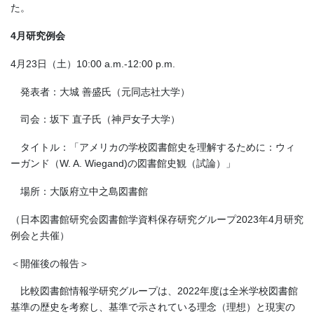
た。
4
月研究例会
4月23日（土）10:00 a.m.-12:00 p.m.
発表者：大城 善盛氏（元同志社大学）
司会：坂下 直子氏（神戸女子大学）
タイトル：「アメリカの学校図書館史を理解するために：ウィ
ーガンド（W. A. Wiegand)の図書館史観（試論）」
場所：大阪府立中之島図書館
（日本図書館研究会図書館学資料保存研究グループ2023年4月研究
例会と共催）
＜開催後の報告＞
比較図書館情報学研究グループは、2022年度は全米学校図書館
基準の歴史を考察し、基準で示されている理念（理想）と現実の