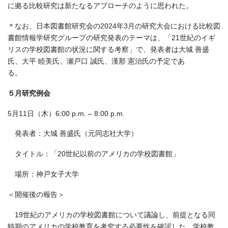
に拠る比較研究は新たなるアプローチのように思われた。
＊なお、日本図書館研究会の2024年3月の研究大会における比較図
書館情報学研究グループの研究発表のテーマは、「21世紀のイギ
リスの学校図書館の状況に関する考察」で、発表者は大城 善盛
氏、大平 睦美氏、瀬戸口 誠氏、漢那 憲治氏の予定であ
る。
５月研究例会
5月11日（木）6:00 p.m. – 8:00 p.m.
発表者：大城 善盛氏（元同志社大学）
タイトル：「20世紀以前のアメリカの学校図書館」
場所：神戸女子大学
＜開催後の報告＞
19世紀のアメリカの学校図書館について議論し、前提となる同
時期のアメリカの学校教育を考究する必要性を確認した。学校教