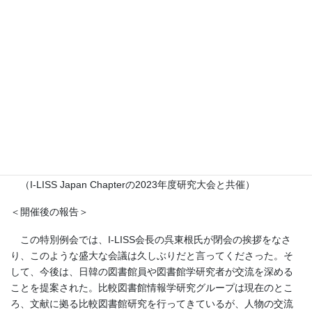
タイトル：「20世紀以前（19世紀の）のアメリカの公立学校の
図書館」
特別招待講演者：呉 東根氏（I-LISS会長）
タイトル：Current Status and Future Prospect of Korean Public
Libraries, with a special regard to after-COVID 19 Pandemic
Situation
場所：日本図書館研究会会議事務室
（I-LISS Japan Chapterの2023年度研究大会と共催）
＜開催後の報告＞
この特別例会では、I-LISS会長の呉東根氏が閉会の挨拶をなさ
り、このような盛大な会議は久しぶりだと言ってくださった。そ
して、今後は、日韓の図書館員や図書館学研究者が交流を深める
ことを提案された。比較図書館情報学研究グループは現在のとこ
ろ、文献に拠る比較図書館研究を行ってきているが、人物の交流