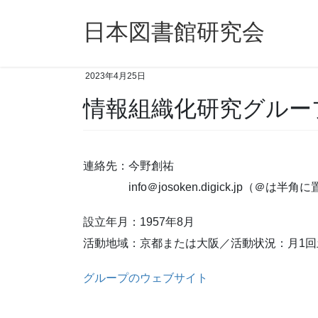
コ
ナ
ン
ビ
日本図書館研究会
テ
ゲ
ン
ー
ツ
シ
2023年4月25日
へ
ョ
情報組織化研究グルー
ス
ン
キ
に
ッ
移
プ
動
連絡先：今野創祐
info＠josoken.digick.jp（＠は半
設立年月：1957年8月
活動地域：京都または大阪／活動状況：月1
グループのウェブサイト