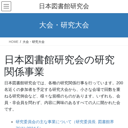
コ
ナ
日本図書館研究会
ン
ビ
テ
ゲ
ン
ー
大会・研究大会
ツ
シ
へ
ョ
ス
ン
HOME
大会・研究大会
キ
に
ッ
移
日本図書館研究会の研究
プ
動
関係事業
日本図書館研究会では、各種の研究関係行事を行っています。200
名近くの参加者を予定する研究大会から、小さな会場で回数を重
ねる研究例会など、様々な規模のものがあります。いずれも、会
員・非会員を問わず、内容に興味のあるすべての人に開かれた会
です。
研究委員会の主な事業について（研究委員長. 図書館界