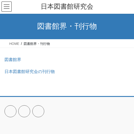
コ
ナ
日本図書館研究会
ン
ビ
テ
ゲ
ン
ー
図書館界・刊行物
ツ
シ
へ
ョ
ス
ン
HOME
図書館界・刊行物
キ
に
ッ
移
プ
動
図書館界
日本図書館研究会の刊行物