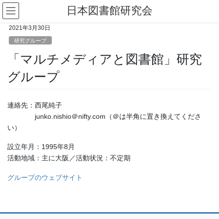
コ
ナ
日本図書館研究会
ン
ビ
テ
ゲ
2021年3月30日
ン
ー
研究グループ
ツ
シ
「マルチメディアと図書館」研究
へ
ョ
ス
ン
グループ
キ
に
ッ
移
プ
動
連絡先：西尾純子
junko.nishio＠nifty.com（＠は半角に置き換えてくださ
い）
設立年月：1995年8月
活動地域：主に大阪／活動状況：不定期
グループのウェブサイト