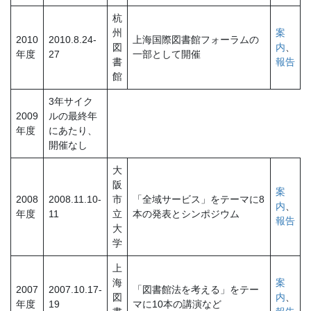
杭
州
案
2010
2010.8.24-
上海国際図書館フォーラムの
図
内
、
年度
27
一部として開催
書
報告
館
3年サイク
2009
ルの最終年
年度
にあたり、
開催なし
大
阪
案
2008
2008.11.10-
市
「全域サービス」をテーマに8
内
、
年度
11
立
本の発表とシンポジウム
報告
大
学
上
海
案
2007
2007.10.17-
「図書館法を考える」をテー
図
内
、
年度
19
マに10本の講演など