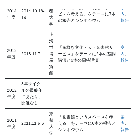
京
「第一線の読者・利用者サー
案
2014
2014.10.18-
都
ビスを考える」をテーマに7本
内
、
年度
19
大
の報告とシンポジウム
報告
学
上
海
世
「多様な文化・人・図書館サ
案
2013
2013.11.7
博
ービス」をテーマに2本の基調
内
、
年度
展
講演と6本の招待講演
報告
覧
館
3年サイク
2012
ルの最終年
年度
にあたり、
開催なし
京
「図書館というスペースを考
案
2011
都
2011.11.5-6
える」をテーマに6本の報告と
内
、
年度
大
シンポジウム
報告
学