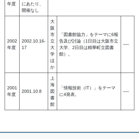
年度
にあたり、
開催なし
大
阪
市
「図書館協力」をテーマに6報
2002
2002.10.16-
立
告及び討論（1日目は大阪市立
—-
年度
17
大
大学、2日目は精華町立図書
学
館）。
ほ
か
上
海
2001
「情報技術（IT）」をテーマ
2001.10.8
図
—-
年度
に4発表。
書
館