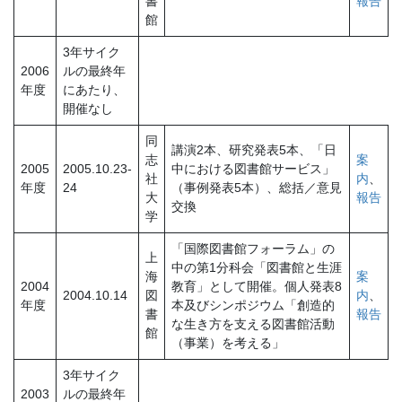
書
報告
館
3年サイク
2006
ルの最終年
年度
にあたり、
開催なし
同
講演2本、研究発表5本、「日
志
案
2005
2005.10.23-
中における図書館サービス」
社
内
、
年度
24
（事例発表5本）、総括／意見
大
報告
交換
学
「国際図書館フォーラム」の
上
中の第1分科会「図書館と生涯
海
案
2004
教育」として開催。個人発表8
2004.10.14
図
内
、
年度
本及びシンポジウム「創造的
書
報告
な生き方を支える図書館活動
館
（事業）を考える」
3年サイク
2003
ルの最終年