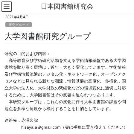
コ
ナ
日本図書館研究会
ン
ビ
テ
ゲ
2021年4月4日
ン
ー
研究グループ
ツ
シ
大学図書館研究グループ
へ
ョ
ス
ン
キ
に
ッ
移
研究の目的および内容：
プ
動
高等教育及び学術研究活動を支える学術情報基盤である大学図
書館を取り巻く環境は，近年，大きく変化しています。学術情報
及び学術情報流通のデジタル化・ネットワーク化，オープンアク
セスなどに見られる新たな潮流，情報基盤の高度化・多様化，国
立大学の法人化，大学財政の緊縮化などの環境変化に適切に対応
するために，大学図書館はその変容を迫られつつあります。
本研究グループは，これらの変化に伴う大学図書館の課題や問
題点を多様な角度から検討することを目的としています。
連絡先：赤澤久弥
hisaya.a＠gmail.com（＠は半角に置き換えてください）