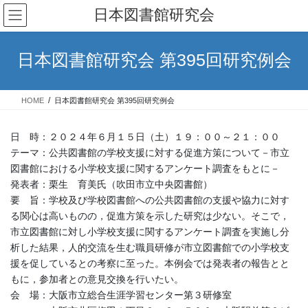
コ
ナ
日本図書館研究会
ン
ビ
テ
ゲ
ン
ー
日本図書館研究会 第395回研究例会
ツ
シ
へ
ョ
ス
ン
HOME
日本図書館研究会 第395回研究例会
キ
に
ッ
移
プ
動
日 時：２０２４年６月１５日（土）１９：００～２１：００
テーマ：公共図書館の学校支援に対する促進方策について－市立
図書館における小学校支援に関するアンケート調査をもとに－
発表者：栗生 育美氏（吹田市立中央図書館）
要 旨：学校及び学校図書館への公共図書館の支援や協力に対す
る関心は高いものの，促進方策を示した研究は少ない。そこで，
市立図書館に対し小学校支援に関するアンケート調査を実施し分
析した結果，人的交流を生む職員研修が市立図書館での小学校支
援を促しているとの考察に至った。本例会では発表者の報告とと
もに，参加者との意見交換を行いたい。
会 場：大阪市立総合生涯学習センター第３研修室