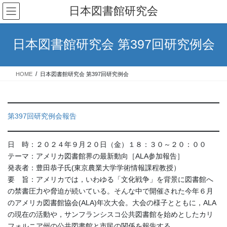
コ
ナ
日本図書館研究会
ン
ビ
テ
ゲ
ン
ー
日本図書館研究会 第397回研究例会
ツ
シ
へ
ョ
ス
ン
HOME
日本図書館研究会 第397回研究例会
キ
に
ッ
移
プ
動
第397回研究例会報告
日 時：２０２４年９月２０日（金）１８：３０～２０：００
テーマ：アメリカ図書館界の最新動向［ALA参加報告］
発表者：豊田恭子氏(東京農業大学学術情報課程教授）
要 旨：アメリカでは，いわゆる「文化戦争」を背景に図書館へ
の禁書圧力や脅迫が続いている。そんな中で開催された今年６月
のアメリカ図書館協会(ALA)年次大会。大会の様子とともに，ALA
の現在の活動や，サンフランシスコ公共図書館を始めとしたカリ
フォルニア州の公共図書館と市民の関係を報告する。