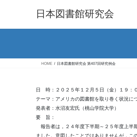
コ
ナ
ン
ビ
日本図書館研究会
テ
ゲ
ン
ー
ツ
シ
へ
ョ
ス
ン
キ
に
ッ
移
HOME
日本図書館研究会 第407回研究例会
プ
動
日 時：２０２５年１２月５日（金）１９：
テーマ：アメリカの図書館を取り巻く状況に
発表者：水沼友宏氏（桃山学院大学）
要 旨：
報告者は，２４年度下半期～２５年度上半期
ました。意図したことではありませんが，こ