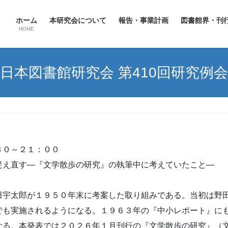
ホーム
本研究会について
報告・事業計画
図書館界・刊
HOME
日本図書館研究会 第410回研究例会
３０～２１：００
捉え直す―『文学散歩の研究』の執筆中に考えていたこと―
田宇太郎が１９５０年末に考案した取り組みである。当初は野
でも実施されるようになる。１９６３年の『中小レポート』に
なる。本発表では２０２６年１月刊行の『文学散歩の研究』（