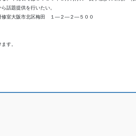
から話題提供を行いたい。
研修室大阪市北区梅田 １―２―２―５００
けます。