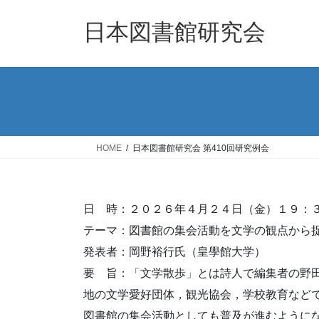
コ
ナ
ン
ビ
日本図書館研究会
テ
ゲ
ン
ー
ツ
シ
へ
ョ
ス
ン
キ
に
ッ
移
HOME
日本図書館研究会 第410回研究例会
プ
動
日 時：２０２６年４月２４日（金）１９：
テーマ：図書館の集会活動を文学の観点から
発表者：岡野裕行氏（皇學館大学）
要 旨：「文学散歩」とは詩人で編集者の野
地の文学愛好団体，観光協会，学校教育など
図書館の集会活動としても普及が進むように