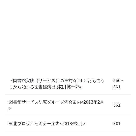
右子，川崎 良孝
)
愛知研究例会報告<第192回>公共図書館における
司書の仕事の変化について：電子書籍化によって
341
変わること（戸田豊志）
新会員の獲得にご協力下さい
341
《論文》オーストラリアにおける図書館情報専門
342～
職員の養成 (
大城 善盛，川崎 秀子
)
355
《図書館実践（サービス）の最前線；8》おもてな
356～
しから始まる図書館演出 (
花井裕一郎
)
361
図書館サービス研究グループ例会案内<2013年2月
361
>
東北ブロックセミナー案内<2013年2月>
361