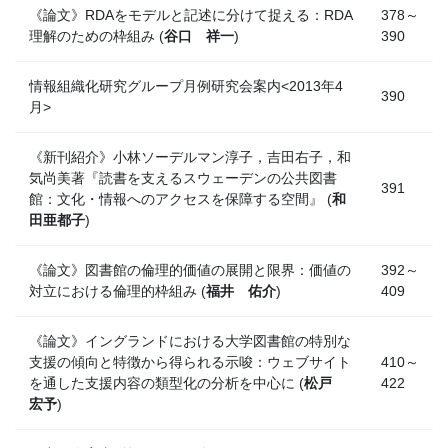
《論文》RDAをモデルと記述に分けて捉える：RDA
378～
理解のための枠組み (
谷口 祥一
)
390
情報組織化研究グループ月例研究会案内<2013年4
390
月>
《新刊紹介》小林ソーデルマン淳子，吉田右子，和
気尚美著『読書を支えるスウェーデンの公共図書
391
館：文化・情報へのアクセスを保障する空間』 (
和
田亜都子
)
《論文》図書館の倫理的価値の展開と限界：価値の
392～
対立における倫理的枠組み (
福井 佑介
)
409
《論文》イングランドにおける大学図書館の特別な
支援の傾向と特徴から得られる示唆：ウェブサイト
410～
を通した支援内容の類型化の分析を中心に (
松戸
422
宏予
)