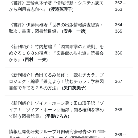
《書評》三輪眞木子著『情報行動：システム志向
362～
から利用者志向へ』 (
渡邉英理子
)
363
《書評》伊藤民雄著『世界の出版情報調査総覧：
364～
取次，書店，図書館目録』 (
安井 一徳
)
365
《新刊紹介》竹内悊編『「図書館学の五法則」を
めぐる１８８の視点：『図書館の歩む道』読書会
366
から』 (
西村 一夫
)
《新刊紹介》桑田てるみ監修；「読むチカラ」プ
ロジェクト編著『鍛えよう！読むチカラ：学校図
367
書館で育てる２５の方法』 (
矢口芙美子
)
《新刊紹介》ゾイア・ホーン著；田口瑛子訳『ゾ
イア！：ゾイア・ホーン回顧録，知る権利を求め
368
て闘う図書館員』 (
平形ひろみ
)
情報組織化研究グループ月例研究会報告<2012年9
369～
月>オープンソースのアーカイブ資料情報管理シス