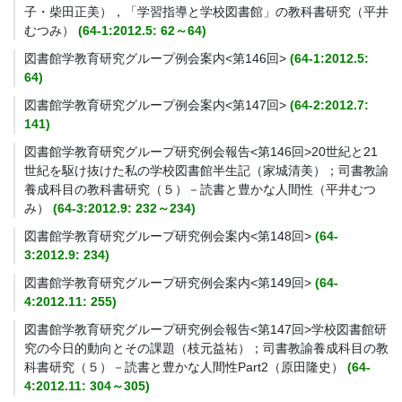
子・柴田正美），「学習指導と学校図書館」の教科書研究（平井
むつみ）
(64-1:2012.5: 62～64)
図書館学教育研究グループ例会案内<第146回>
(64-1:2012.5:
64)
図書館学教育研究グループ例会案内<第147回>
(64-2:2012.7:
141)
図書館学教育研究グループ研究例会報告<第146回>20世紀と21
世紀を駆け抜けた私の学校図書館半生記（家城清美）；司書教諭
養成科目の教科書研究（５）－読書と豊かな人間性（平井むつ
み）
(64-3:2012.9: 232～234)
図書館学教育研究グループ研究例会案内<第148回>
(64-
3:2012.9: 234)
図書館学教育研究グループ研究例会案内<第149回>
(64-
4:2012.11: 255)
図書館学教育研究グループ研究例会報告<第147回>学校図書館研
究の今日的動向とその課題（枝元益祐）；司書教諭養成科目の教
科書研究（５）－読書と豊かな人間性Part2（原田隆史）
(64-
4:2012.11: 304～305)