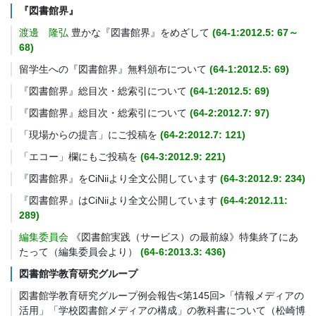
『図書館界』
渡邊 隆弘
豊かな『図書館界』をめざして
(64-1:2012.5: 67～
68)
留学生への『図書館界』無料頒布について
(64-1:2012.5: 69)
『図書館界』総目次・総索引について
(64-1:2012.5: 69)
『図書館界』総目次・総索引について
(64-2:2012.7: 97)
「現場からの提言」にご投稿を
(64-2:2012.7: 121)
「エコー」欄にもご投稿を
(64-3:2012.9: 221)
『図書館界』をCiNiiより全文公開しています
(64-3:2012.9: 234)
『図書館界』はCiNiiより全文公開しています
(64-4:2012.11:
289)
編集委員会
《図書館実践（サービス）の最前線》特集終了にあ
たって（編集委員会より）
(64-6:2013.3: 436)
図書館学教育研究グループ
図書館学教育研究グループ例会報告<第145回>「情報メディアの
活用」「学校図書館メディアの構成」の教科書について（松崎博