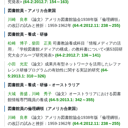
究発表>
(64-2:2012.7: 154～163)
図書館員－アメリカ合衆国
川崎 良孝
《論文》アメリカ図書館協会1938年版『倫理綱領』
の改訂の試みと挫折：1959-1962年
(64-4:2012.11: 238～255)
図書館員－養成・研修
松崎 博子，柴田 正美
司書教諭養成科目「情報メディアの活
用」「学校図書館メディアの構成」の教科書について<第53回研
究大会グループ研究発表>
(64-2:2012.7: 136～141)
小田 光宏
《論文》成果共有型ネットワークを活用したレファ
レンス研修プログラムの有効性に関する実証的研究
(64-
5:2013.1: 310～326)
図書館員－養成・研修－オーストラリア
大城 善盛，川崎 秀子
《論文》オーストラリアにおける図書
館情報専門職員の養成
(64-5:2013.1: 342～355)
図書館員の倫理綱領（アメリカ合衆国）
川崎 良孝
《論文》アメリカ図書館協会1938年版『倫理綱領』
の改訂の試みと挫折：1959-1962年
(64-4:2012.11: 238～255)