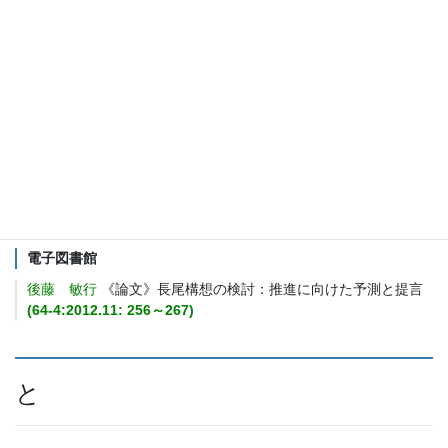
調布市立図書館
町田 景子，返田 玲子
《図書館実践（サービス）の最前線；
5》調布市立図書館のハンディキャップサービス
(64-1:2012.5:
44～50)
て
電子図書館
後藤 敏行
《論文》長尾構想の検討：推進に向けた予測と提言
(64-4:2012.11: 256～267)
と