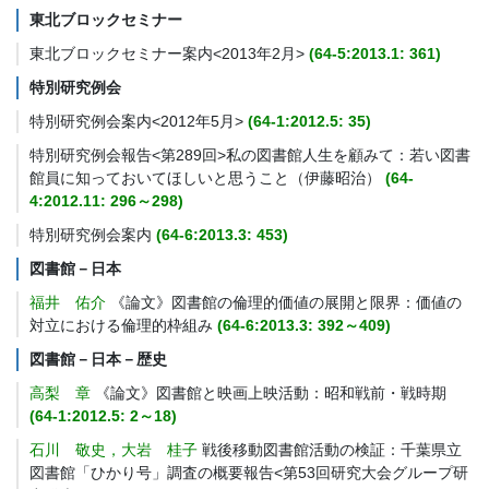
東北ブロックセミナー
東北ブロックセミナー案内<2013年2月>
(64-5:2013.1: 361)
特別研究例会
特別研究例会案内<2012年5月>
(64-1:2012.5: 35)
特別研究例会報告<第289回>私の図書館人生を顧みて：若い図書
館員に知っておいてほしいと思うこと（伊藤昭治）
(64-
4:2012.11: 296～298)
特別研究例会案内
(64-6:2013.3: 453)
図書館－日本
福井 佑介
《論文》図書館の倫理的価値の展開と限界：価値の
対立における倫理的枠組み
(64-6:2013.3: 392～409)
図書館－日本－歴史
高梨 章
《論文》図書館と映画上映活動：昭和戦前・戦時期
(64-1:2012.5: 2～18)
石川 敬史，大岩 桂子
戦後移動図書館活動の検証：千葉県立
図書館「ひかり号」調査の概要報告<第53回研究大会グループ研