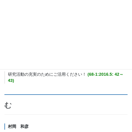
み
南 亮一
《座標》図書館と著作権についての「残された問題」
(68-
5:2017.1: 303)
南 亮一
研究活動の充実のためにご活用ください！
(68-1:2016.5: 42～
43)
む
村岡 和彦