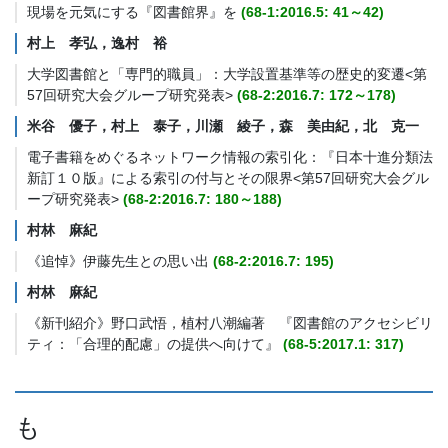
現場を元気にする『図書館界』を
(68-1:2016.5: 41～42)
村上 孝弘
，逸村 裕
大学図書館と「専門的職員」：大学設置基準等の歴史的変遷<第
57回研究大会グループ研究発表>
(68-2:2016.7: 172～178)
米谷 優子，
村上 泰子
，川瀬 綾子，森 美由紀，北 克一
電子書籍をめぐるネットワーク情報の索引化：『日本十進分類法
新訂１０版』による索引の付与とその限界<第57回研究大会グル
ープ研究発表>
(68-2:2016.7: 180～188)
村林 麻紀
《追悼》伊藤先生との思い出
(68-2:2016.7: 195)
村林 麻紀
《新刊紹介》野口武悟，植村八潮編著 『図書館のアクセシビリ
ティ：「合理的配慮」の提供へ向けて』
(68-5:2017.1: 317)
も