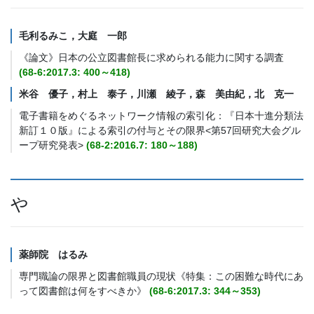
毛利るみこ
，大庭 一郎
《論文》日本の公立図書館長に求められる能力に関する調査
(68-6:2017.3: 400～418)
米谷 優子，村上 泰子，川瀬 綾子，
森 美由紀
，北 克一
電子書籍をめぐるネットワーク情報の索引化：『日本十進分類法
新訂１０版』による索引の付与とその限界<第57回研究大会グル
ープ研究発表>
(68-2:2016.7: 180～188)
や
薬師院 はるみ
専門職論の限界と図書館職員の現状《特集：この困難な時代にあ
って図書館は何をすべきか》
(68-6:2017.3: 344～353)