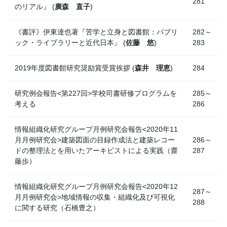
281
のリアル』 (
廣森 直子
)
《書評》伊東達也著『苦学と立身と図書館：パブリ
282～
ック・ライブラリーと近代日本』 (
佐藤 悠
)
283
2019年度図書館研究奨励賞受賞挨拶 (
森井 理恵
)
284
研究例会報告<第227回>学校司書研修プログラムを
285～
考える
286
情報組織化研究グループ月例研究会報告<2020年11
月月例研究会>建築図面の目録作成法と建築レコー
286～
ドの整理法とを用いたアーキビストによる実践（齋
287
藤歩）
情報組織化研究グループ月例研究会報告<2020年12
287～
月月例研究会>地域情報の収集・組織化及び可視化
288
に関する研究（石橋豊之）