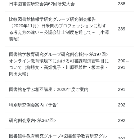
日本図書館研究会第62回研究大会
288
比較図書館情報学研究グループ研究例会報告
〈2020年11月〉日米間のプロフェッションに対す
289
る考え方の違い～公認会計士制度を通して～（小澤
義昭）
図書館学教育研究グループ研究例会報告<第197回>
オンライン教育環境下における司書課程演習科目に
290～
ついて（柳勝文・高畑悦子・川原亜希世・坂本俊・
291
岡田大輔）
図書館を学ぶ相互講座：2020年度ご案内
291
特別研究例会案内（予告）
292
研究例会案内<第367回>
292
図書館学教育研究グループ<図書館学教育研究グル
292