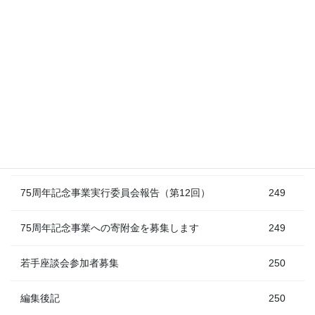
246
2021－2022年度役員候補者について（公示）
～
247
個人会員名簿 追加と訂正
247
248
理事会報告（2020年度第5回）
～
249
75周年記念事業実行委員会報告（第12回）
249
75周年記念事業への寄附金を募集します
249
若手座談会参加者募集
250
編集後記
250