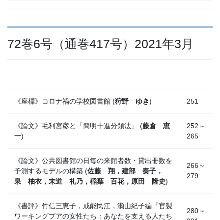
72巻6号（通巻417号）2021年3月
《座標》コロナ禍の学校図書館 (
狩野 ゆき
)
251
《論文》毛利宮彦と「簡明十進分類法」 (
藤倉 恵
252～
一
)
265
《論文》公共図書館の日毎の来館者数・貸出冊数を
266～
予測するモデルの構築 (
佐藤 翔，建部 奏子，
279
泉 柚衣，末道 礼乃，稲葉 百花，原田 隆史
)
《書評》竹信三恵子，戒能民江，瀬山紀子編『官製
280～
ワーキングプアの女性たち：あなたを支える人たち