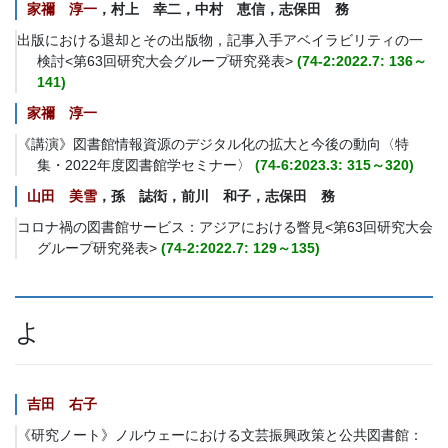
家禰 淳一
，村上 幸二，中村 恵信，志保田 務
出版における退却とその出版物，記事入手アベイラビリティの一
検討<第63回研究大会グループ研究発表>
(74-2:2022.7: 136～
141)
家禰 淳一
《講演》図書館情報資源のデジタル化の拡大と今後の動向〈特
集・2022年度図書館学セミナー〉
(74-6:2023.3: 315～320)
山田 美雪
，孫 誌衒，前川 和子，志保田 務
コロナ禍の図書館サービス：アジアにおける瞥見<第63回研究大会
グループ研究発表>
(74-2:2022.7: 129～135)
よ
吉田 右子
《研究ノート》ノルウェーにおける文芸振興政策と公共図書館：