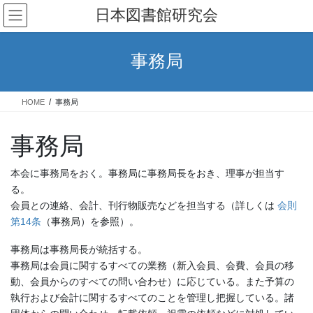
コ
ナ
日本図書館研究会
ン
ビ
テ
ゲ
ン
ー
事務局
ツ
シ
へ
ョ
ス
ン
HOME
事務局
キ
に
ッ
移
事務局
プ
動
本会に事務局をおく。事務局に事務局長をおき、理事が担当す
る。
会員との連絡、会計、刊行物販売などを担当する（詳しくは
会則
第14条
（事務局）を参照）。
事務局は事務局長が統括する。
事務局は会員に関するすべての業務（新入会員、会費、会員の移
動、会員からのすべての問い合わせ）に応じている。また予算の
執行および会計に関するすべてのことを管理し把握している。諸