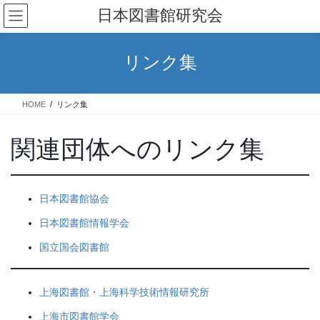
コ
ナ
日本図書館研究会
ン
ビ
テ
ゲ
ン
ー
リンク集
ツ
シ
へ
ョ
ス
ン
HOME
リンク集
キ
に
ッ
移
関連団体へのリンク集
プ
動
日本図書館協会
日本図書館情報学会
国立国会図書館
上海図書館・上海科学技術情報研究所
上海市図書館学会