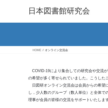
コ
ナ
ン
ビ
日本図書館研究会
テ
ゲ
ン
ー
ツ
シ
へ
ョ
ス
ン
キ
に
ッ
移
HOME
オンライン交流会
プ
動
COVID-19により集合しての研究会や交
の希望が多く寄せられていました。こうした
日図研オンライン交流会は会員からの希望に
し，少人数のグループ（数人単位）と全体で
理事が会員の皆様の交流をサポートいたしま