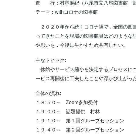
進 行：村林麻紀（八尾市立八尾図書館 
テーマ：withコロナの図書館
２０２０年から続くコロナ禍で，全国の図書
ってきたことを現場の図書館員はどのような
や思いを，今後に生かすため共有したい。
主なトピック:
休館やサービス縮小を決定するプロセスにつ
ービス再開後に工夫したことや浮かび上がっ
全体の流れ:
１８:５０～ Zoom参加受付
１９:００～ 話題提供 村林
１９:１０～ 第１回グループセッション
１９:４０～ 第２回グループセッション