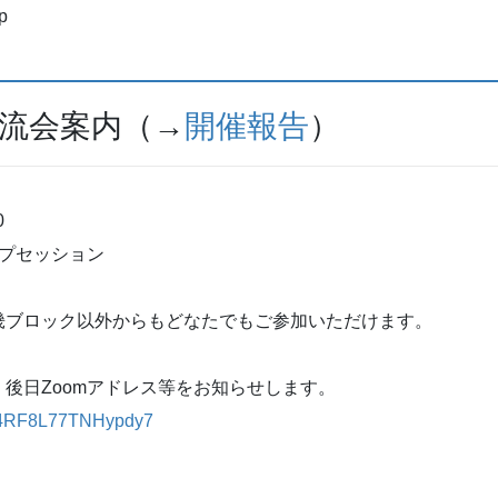
p
交流会案内（→
開催報告
）
0
ープセッション
ック以外からもどなたでもご参加いただけます。
後日Zoomアドレス等をお知らせします。
/hd4RF8L77TNHypdy7