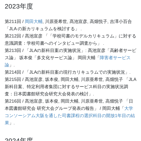
2023年度
第211回 /
岡田大輔
, 川原亜希世, 髙池宣彦, 高畑悦子, 吉澤小百合
「JLA の新カリキュラムを検討する」 .
第212回 / 髙池宣彦 「「学校司書のモデルカリキュラム」に対する
意識調査：学校司書へのインタビュー調査から」 .
第213回 / 「JLAの新科目案の実施状況」: 髙池宣彦「高齢者サービ
ス論」 坂本俊「多文化サービス論」 岡田大輔「
障害者サービス
論
」.
第214回 / 「JLAの新科目案の現行カリキュラムでの実施状況」.
第215回 / 髙池宣彦, 坂本俊, 岡田大輔, 川原亜希世, 高畑悦子 「JLA
新科目案、特定利用者集団に対するサービス科目の実施状況調
査：日本図書館研究会研究大会発表の検討」.
第216回 / 髙池宣彦, 坂本俊, 岡田大輔, 川原亜希世, 高畑悦子 「日
本図書館研究会 研究大会グループ発表の報告」 / 岡田大輔「
大学
コンソーシアム大阪を通した司書課程の選択科目の開放1年目の結
果
」.
2024年度