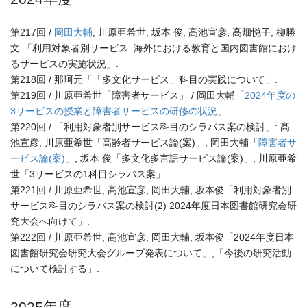
第217回 /
岡田大輔
, 川原亜希世, 坂本 俊, 髙池宣彦, 高畑悦子, 柳勝
文 「利用対象者別サービス: 海外における教育と国内図書館におけ
るサービスの実施状況」.
第218回 / 那珂元「「多文化サービス」科目の実践について」.
第219回 / 川原亜希世「障害者サービス」 / 岡田大輔「
2024年度の
3サービスの授業と障害者サービスの研修の状況
」.
第220回 / 「利用対象者別サービス科目のシラバス案の検討」: 髙
池宣彦, 川原亜希世「高齢者サービス論(案)」, 岡田大輔「
障害者サ
ービス論(案)
」, 坂本 俊「多文化多言語サービス論(案)」, 川原亜希
世「3サービスの1科目シラバス案」.
第221回 / 川原亜希世, 髙池宣彦, 岡田大輔, 坂本俊「利用対象者別
サービス科目のシラバス案の検討(2) 2024年度日本図書館研究会研
究大会へ向けて」.
第222回 / 川原亜希世, 髙池宣彦, 岡田大輔, 坂本俊「2024年度日本
図書館研究会研究大会グループ発表について」,「今後の研究活動
について検討する」.
2025年度