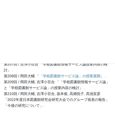
で使う素材(教材)の探し方と選び方」 .
第204回 / 岡田大輔, 川原亜希世, 髙池宣彦 「アフターコロナにお
ける司書課程の教材作成」 .
2022年度
第205回 /
岡田大輔
, 川原亜希世, 坂本俊, 髙池宣彦, 高畑悦子, 柳勝
文 「学校司書モデルカリキュラム実施大学シラバスの検討」 .
第206回 /
岡田大輔
, 川原亜希世, 坂本俊, 髙池宣彦, 高畑悦子, 柳勝
文 「学校司書のモデルカリキュラム科目の教科書調査」 .
第207回 / 吉澤小百合 「学校図書館情報サービス論授業内容の検
討」 .
第208回 / 岡田大輔 「
「学校図書館サービス論」の授業展開
」 .
第209回 / 岡田大輔, 吉澤小百合 「「学校図書館情報サービス論」
と「学校図書館サービス論」の授業内容の検討」 .
第210回 / 岡田大輔, 吉澤小百合, 坂本俊, 高畑悦子, 髙池宣彦
「2022年度日本図書館研究会研究大会でのグループ発表の報告」
「今後の研究について」.