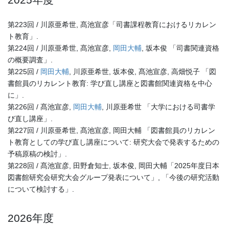
第223回 / 川原亜希世, 髙池宣彦「司書課程教育におけるリカレン
ト教育」.
第224回 / 川原亜希世, 髙池宣彦,
岡田大輔
, 坂本俊 「司書関連資格
の概要調査」.
第225回 /
岡田大輔
, 川原亜希世, 坂本俊, 髙池宣彦, 高畑悦子 「図
書館員のリカレント教育: 学び直し講座と図書館関連資格を中心
に」.
第226回 / 髙池宣彦,
岡田大輔
, 川原亜希世 「大学における司書学
び直し講座」.
第227回 / 川原亜希世, 髙池宣彦, 岡田大輔 「図書館員のリカレン
ト教育としての学び直し講座について: 研究大会で発表するための
予稿原稿の検討」.
第228回 / 髙池宣彦, 田野倉知士, 坂本俊, 岡田大輔「2025年度日本
図書館研究会研究大会グループ発表について」, 「今後の研究活動
について検討する」.
2026年度