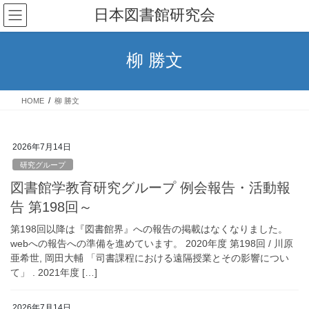
コ
ナ
日本図書館研究会
ン
ビ
テ
ゲ
ン
ー
柳 勝文
ツ
シ
へ
ョ
ス
ン
HOME
柳 勝文
キ
に
ッ
移
プ
動
2026年7月14日
研究グループ
図書館学教育研究グループ 例会報告・活動報
告 第198回～
第198回以降は『図書館界』への報告の掲載はなくなりました。
webへの報告への準備を進めています。 2020年度 第198回 / 川原
亜希世, 岡田大輔 「司書課程における遠隔授業とその影響につい
て」 . 2021年度 […]
2026年7月14日